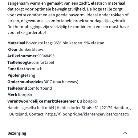
aangenaam warm en gemaakt van een zacht, elastisch materiaal
dat zorgt voor optimale bewegingsvrijheid. De hoge taille zorgt
voor extra comfort en een goede pasvorm. Ideaal onder rokken of
jurken, of gewoon als comfortabele broek voor dagelijks gebruik.
De thermoleggings zijn veelzijdig te combineren en een must-have
voor elke garderobe!
Materiaal
Bovenste laag: 95% bio katoen, 5% elastan
Kleur
donkerblauw
Artikelnummer
90348495
Taillehoogte
comfortabel
Functies
thermisch
Pijplengte
lang
Onderhoudsadvies
30°C (machinewas)
Tailleband
comfortband
Merk
bonprix
Verantwoordelijke marktdeelnemer EU
bonprix
Handelsgesellschaft mbH | Haldesdorfer Straße 61 | 22179 Hamburg
| Duitsland, Contact: https://fl.bonprix.be/klantenservices/contact/
Bezorging