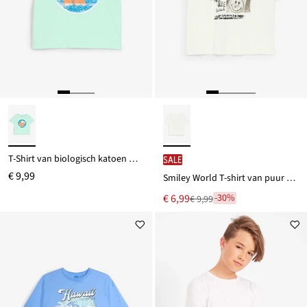
T-Shirt van biologisch katoen met omkeerbare pailletten
SALE
€ 9,99
Smiley World T-shirt van puur katoen met een losse pasvorm
Nu
€ 6,99
-30%
€ 9,99
Van
voor
€ 9,99