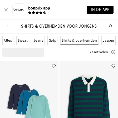
bonprix app
IN DE APP
SHIRTS & OVERHEMDEN VOOR JONGENS
Wa
zo
je?
Shirts & overhemden
Alles
Sweat
Jeans
Sets
Jassen
77 artikelen