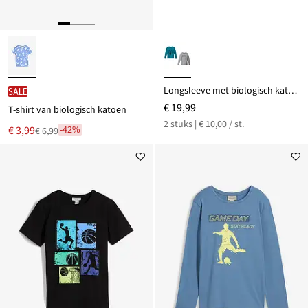
Longsleeve met biologisch katoen (set van 2)
SALE
€ 19,99
T-shirt van biologisch katoen
2 stuks | € 10,00 / st.
Nu
€ 3,99
-42%
€ 6,99
Van
voor
€ 6,99