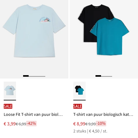
SALE
SALE
Loose Fit T-shirt van puur biologisch katoen met grote print op de rug
T-shirt van puur biologisch katoen (set van 2)
Nu
Nu
€ 3,99
€ 8,99
-42%
-10%
€ 6,99
€ 9,99
Van
Van
voor
voor
2 stuks | € 4,50 / st.
€ 6,99
€ 9,99