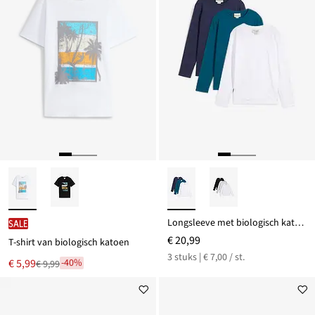
Longsleeve met biologisch katoen (set van 3)
SALE
€ 20,99
T-shirt van biologisch katoen
3 stuks | € 7,00 / st.
Nu
€ 5,99
-40%
€ 9,99
Van
voor
€ 9,99