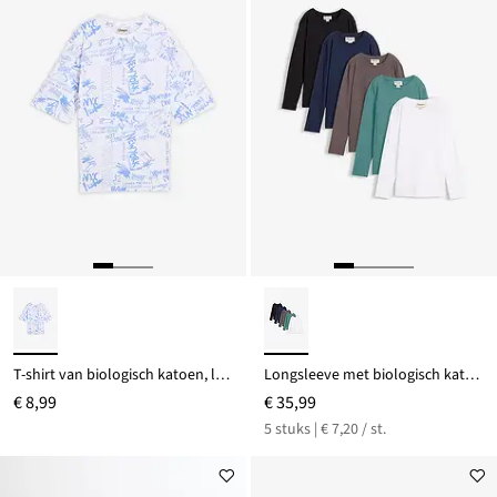
T-shirt van biologisch katoen, loose fit
Longsleeve met biologisch katoen (set van 5)
€ 8,99
€ 35,99
5 stuks | € 7,20 / st.