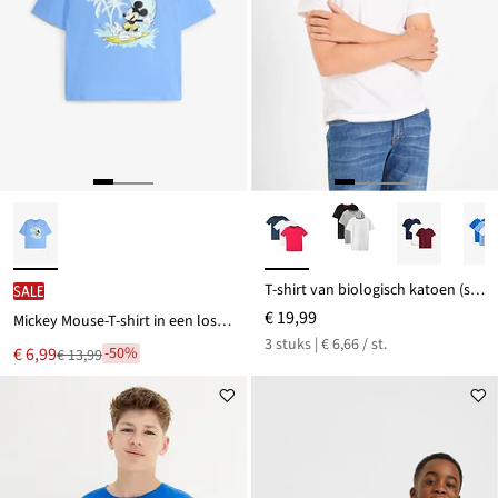
T-shirt van biologisch katoen (set van 3)
SALE
€ 19,99
Mickey Mouse-T-shirt in een losse pasvorm van puur katoen
3 stuks | € 6,66 / st.
Nu
€ 6,99
-50%
€ 13,99
Van
voor
€ 13,99