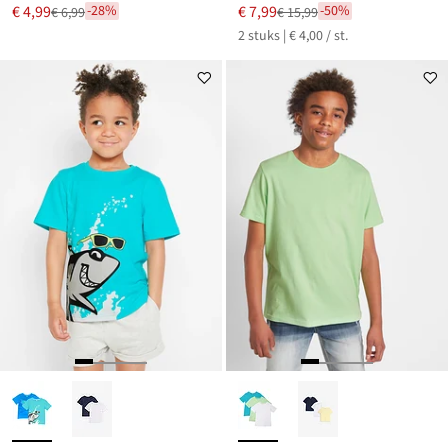
Nu
Nu
€ 4,99
€ 7,99
-28%
-50%
€ 6,99
€ 15,99
Van
Van
voor
voor
2 stuks | € 4,00 / st.
€ 6,99
€ 15,99