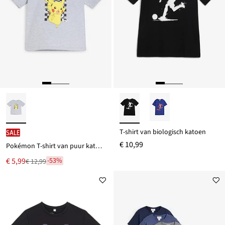
T-shirt van biologisch katoen
SALE
€ 10,99
Pokémon T-shirt van puur katoen
Nu
€ 5,99
-53%
€ 12,99
Van
voor
€ 12,99