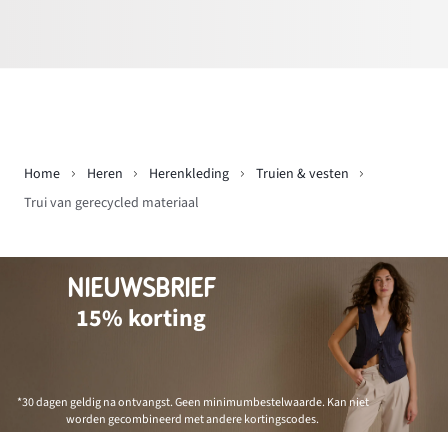
Home
Heren
Herenkleding
Truien & vesten
Trui van gerecycled materiaal
NIEUWSBRIEF
15% korting
*30 dagen geldig na ontvangst. Geen minimumbestelwaarde. Kan niet
worden gecombineerd met andere kortingscodes.