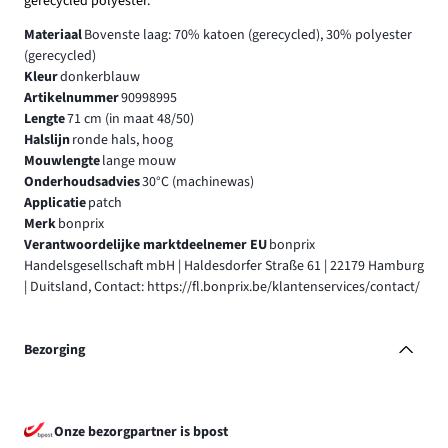
gerecycled polyester.
Materiaal
Bovenste laag: 70% katoen (gerecycled), 30% polyester
(gerecycled)
Kleur
donkerblauw
Artikelnummer
90998995
Lengte
71 cm (in maat 48/50)
Halslijn
ronde hals, hoog
Mouwlengte
lange mouw
Onderhoudsadvies
30°C (machinewas)
Applicatie
patch
Merk
bonprix
Verantwoordelijke marktdeelnemer EU
bonprix
Handelsgesellschaft mbH | Haldesdorfer Straße 61 | 22179 Hamburg
| Duitsland, Contact: https://fl.bonprix.be/klantenservices/contact/
Bezorging
Onze bezorgpartner is bpost