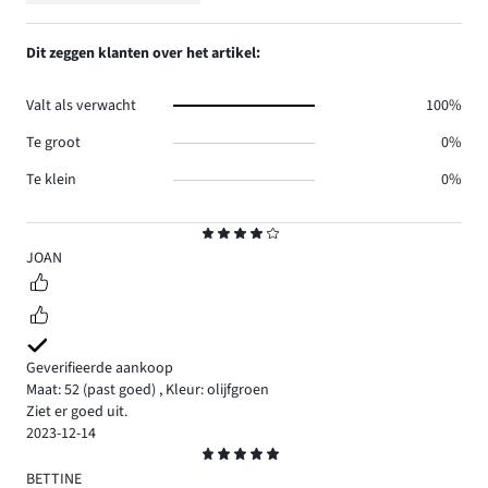
4.
reviews
aantal
1,
0.
reviews
aantal
Dit zeggen klanten over het artikel:
0.
reviews
0.
Valt als verwacht
100%
Te groot
0%
Te klein
0%
Beoordeling
4
JOAN
Geverifieerde aankoop
Maat: 52
(past goed)
,
Kleur: olijfgroen
Ziet er goed uit.
2023-12-14
Beoordeling
5
BETTINE