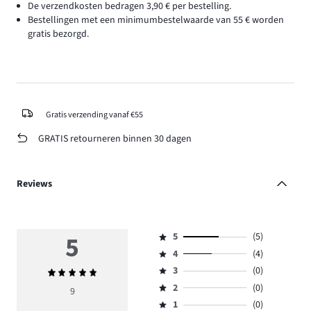
De verzendkosten bedragen 3,90 € per bestelling.
Bestellingen met een minimumbestelwaarde van 55 € worden
gratis bezorgd.
Gratis verzending vanaf €55
GRATIS retourneren binnen 30 dagen
Reviews
5
5
(5)
Beoordeling
4
(4)
5,
Beoordeling
aantal
3
(0)
Gemiddelde
4,
Beoordeling
reviews
beoordeling
aantal
2
(0)
3,
9
Beoordeling
5.
5
reviews
aantal
1
(0)
2,
Beoordeling