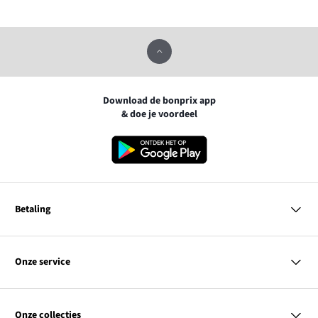
Download de bonprix app
& doe je voordeel
Betaling
MasterCard
VISA
Onze service
Bancontact
Vragen & antwoorden
PayPal
Bezorgen
Onze collecties
Achteraf betalen