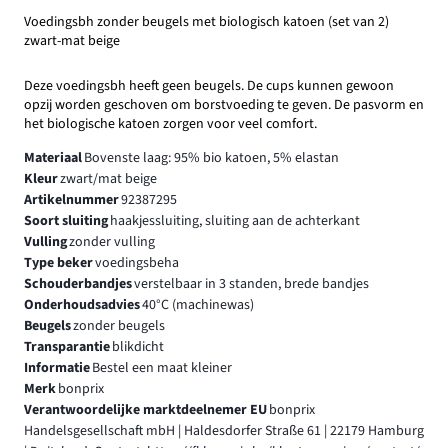
Voedingsbh zonder beugels met biologisch katoen (set van 2)
zwart-mat beige
Deze voedingsbh heeft geen beugels. De cups kunnen gewoon
opzij worden geschoven om borstvoeding te geven. De pasvorm en
het biologische katoen zorgen voor veel comfort.
Materiaal
Bovenste laag: 95% bio katoen, 5% elastan
Kleur
zwart/mat beige
Artikelnummer
92387295
Soort sluiting
haakjessluiting, sluiting aan de achterkant
Vulling
zonder vulling
Type beker
voedingsbeha
Schouderbandjes
verstelbaar in 3 standen, brede bandjes
Onderhoudsadvies
40°C (machinewas)
Beugels
zonder beugels
Transparantie
blikdicht
Informatie
Bestel een maat kleiner
Merk
bonprix
Verantwoordelijke marktdeelnemer EU
bonprix
Handelsgesellschaft mbH | Haldesdorfer Straße 61 | 22179 Hamburg