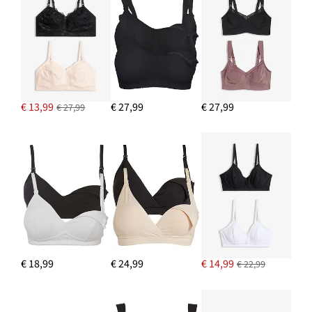
€ 13,99
IN WINKELMANDJE
Stoffen shopper met gestructureerd patroon
€ 25,99
€ 13,99
€ 27,99
€ 27,99
€ 27,99
IN WINKELMANDJE
Voedingsbh zonder beugels met biologisch katoen (set van 2)
€ 24,99
IN WINKELMANDJE
€ 18,99
€ 24,99
€ 14,99
€ 22,99