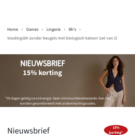
Home
Dames
Lingerie
Bh's
Voedingsbh zonder beugels met biologisch katoen (set van 2)
NIEUWSBRIEF
15% korting
*30 dagen geldig na ontvangst. Geen minimumbestelwaarde. Kan niet
worden gecombineerd met andere kortingscodes.
Nieuwsbrief
15%
korting*