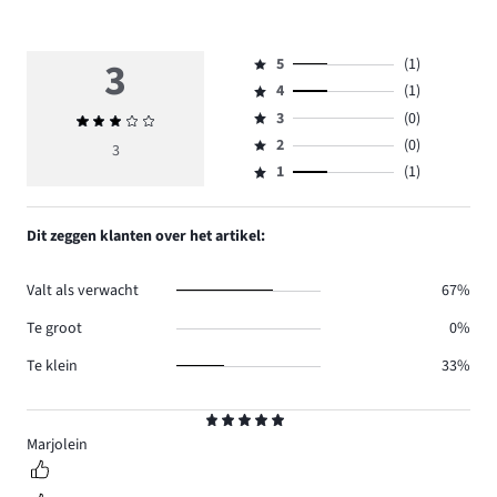
3
5
(1)
Beoordeling
4
(1)
5,
Beoordeling
aantal
3
(0)
Gemiddelde
4,
Beoordeling
reviews
beoordeling
aantal
2
(0)
3,
3
Beoordeling
1.
3
reviews
aantal
1
(1)
2,
Beoordeling
1.
reviews
aantal
1,
0.
reviews
aantal
Dit zeggen klanten over het artikel:
0.
reviews
1.
Valt als verwacht
67%
Te groot
0%
Te klein
33%
Beoordeling
5
Marjolein