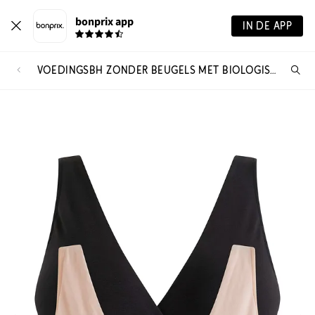
bonprix app
IN DE APP
VOEDINGSBH ZONDER BEUGELS MET BIOLOGISCH KATOEN (SET VAN 2)
Wa
zo
je?