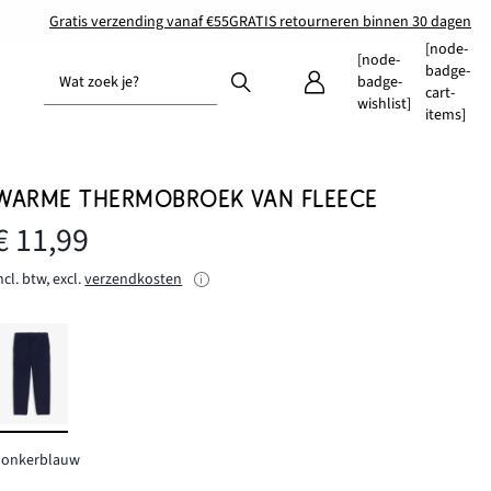
Gratis verzending vanaf €55
GRATIS retourneren binnen 30 dagen
[node-
[node-
badge-
Wat zoek je?
badge-
cart-
wishlist]
items]
WARME THERMOBROEK VAN FLEECE
€ 11,99
ncl. btw, excl.
verzendkosten
donkerblauw