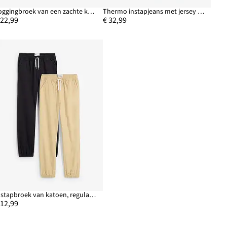
Joggingbroek van een zachte katoenmix (set van 2)
Thermo instapjeans met jersey voering, regular fit
 22,99
€ 32,99
Instapbroek van katoen, regular fit (set van 2)
 12,99