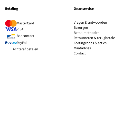
Betaling
Onze service
Vragen & antwoorden
MasterCard
Bezorgen
VISA
Betaalmethoden
Bancontact
Retourneren & terugbetal
PayPal
Kortingcodes & acties
Maatadvies
Achteraf betalen
Contact