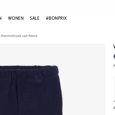
N
WONEN
SALE
#BONPRIX
thermobroek van fleece
i