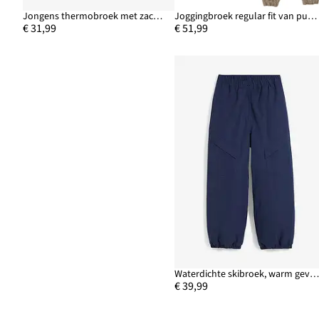
Jongens thermobroek met zachte voering van katoen, regular fit
Joggingbroek regular fit van puur katoen (set van 3)
€ 31,99
€ 51,99
Waterdichte skibroek, warm gevoer
€ 39,99