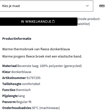
Kies je maat
[node-product-
IN WINKELMANDJE
wishlist]
Productinformatie
Warme thermobroek van fleece donkerblauw
Warme jongens fleece broek met een elastische band.
Materiaal
Bovenste laag: 100% polyester (gerecycled)
Kleur
donkerblauw
Artikelnummer
91797295
Taillehoogte
comfortabel
Functies
thermisch
Pijplengte
lang
Pasvorm
Regular fit
Onderhoudsadvies
30°C (machinewas)