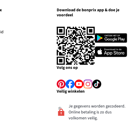
x
Download de bonprix app & doe je
voordeel
nk
pent
Link
id
Link
opent
opent
en
in
in
Link
ieuw
een
een
opent
enster
nieuw
nieuw
in
venster
venster
een
Volg ons op
nieuw
venster
Link
Link
Link
Link
Link
Veilig winkelen
opent
opent
opent
opent
opent
Je gegevens worden gecodeerd.
in
in
in
in
in
Online betaling is zo dus
volkomen veilig.
een
een
een
een
een