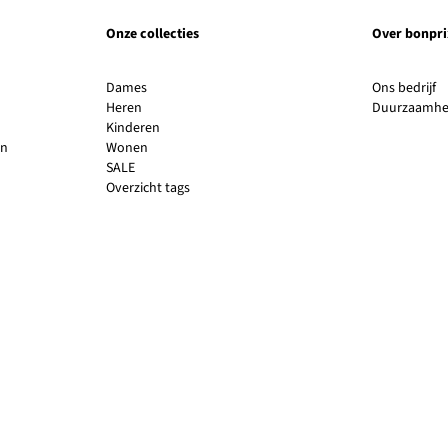
Onze collecties
Over bonpri
Li
Dames
Ons bedrijf
o
Heren
Duurzaamhe
in
Kinderen
e
en
Wonen
n
SALE
v
Overzicht tags