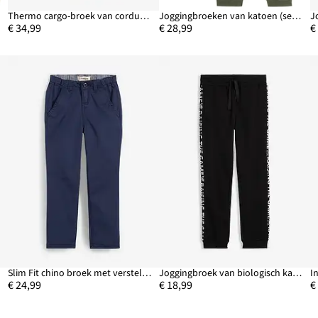
Thermo cargo-broek van corduroy met jersey voering, regular fit
Joggingbroeken van katoen (set van 2)
€ 34,99
€ 28,99
€
d
Slim Fit chino broek met verstelbare band, straight
Joggingbroek van biologisch katoen
€ 24,99
€ 18,99
€