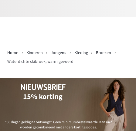
Home
Kinderen
Jongens
Kleding
Broeken
Waterdichte skibroek, warm gevoerd
NIEUWSBRIEF
15% korting
*30 dagen geldig na ontvangst. Geen minimumbestelwaarde. Kan niet
worden gecombineerd met andere kortingscodes.