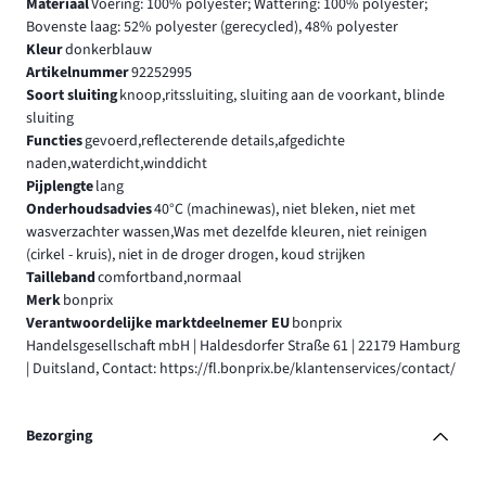
Materiaal
Voering: 100% polyester; Wattering: 100% polyester;
Bovenste laag: 52% polyester (gerecycled), 48% polyester
Kleur
donkerblauw
Artikelnummer
92252995
Soort sluiting
knoop,ritssluiting, sluiting aan de voorkant, blinde
sluiting
Functies
gevoerd,reflecterende details,afgedichte
naden,waterdicht,winddicht
Pijplengte
lang
Onderhoudsadvies
40°C (machinewas), niet bleken, niet met
wasverzachter wassen,Was met dezelfde kleuren, niet reinigen
(cirkel - kruis), niet in de droger drogen, koud strijken
Tailleband
comfortband,normaal
Merk
bonprix
Verantwoordelijke marktdeelnemer EU
bonprix
Handelsgesellschaft mbH | Haldesdorfer Straße 61 | 22179 Hamburg
| Duitsland, Contact: https://fl.bonprix.be/klantenservices/contact/
Bezorging