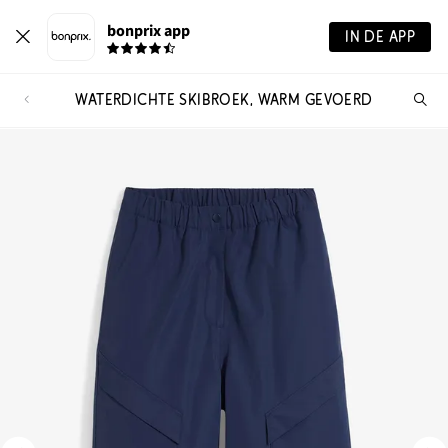
bonprix app
IN DE APP
WATERDICHTE SKIBROEK, WARM GEVOERD
Wa
zo
je?