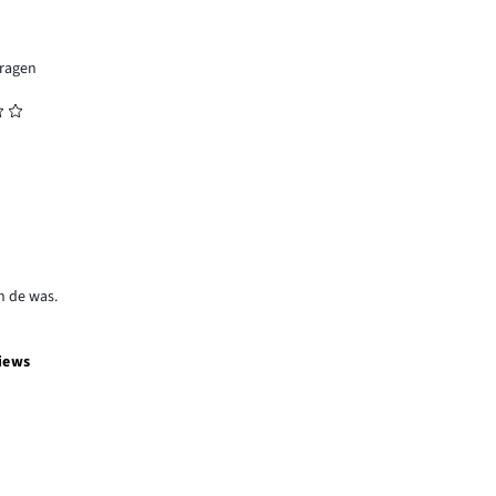
dragen
n de was.
iews