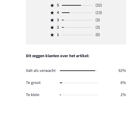
5
(32)
Beoordeling
4
(13)
5,
Beoordeling
aantal
3
(3)
4,
Beoordeling
reviews
aantal
2
(3)
3,
Beoordeling
32.
reviews
aantal
1
(0)
2,
Beoordeling
13.
reviews
aantal
1,
3.
reviews
aantal
3.
reviews
Dit zeggen klanten over het artikel:
0.
Valt als verwacht
92%
Te groot
6%
Te klein
2%