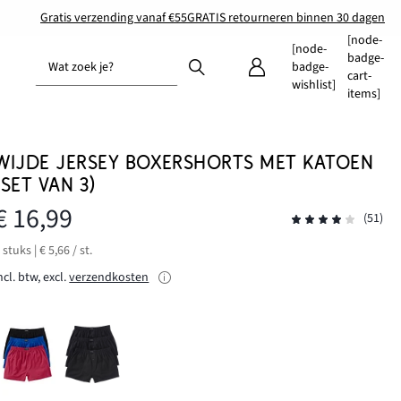
Gratis verzending vanaf €55
GRATIS retourneren binnen 30 dagen
[node-
[node-
badge-
Wat zoek je?
badge-
cart-
wishlist]
items]
WIJDE JERSEY BOXERSHORTS MET KATOEN
(SET VAN 3)
€ 16,99
(51)
 stuks | € 5,66 / st.
ncl. btw, excl.
verzendkosten