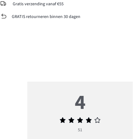
Gratis verzending vanaf €55
GRATIS retourneren binnen 30 dagen
4
Gemiddelde
beoordeling
51
4