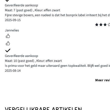
Geverifieerde aankoop
Maat: 7
(past goed)
,
Kleur: effen zwart
Fijne stevige boxers, een nadeel is dat het bonprix label irriteert bij het 
2025-09-15
Beoordeling
3
Jannelies
Geverifieerde aankoop
Maat: 10
(past goed)
,
Kleur: effen zwart
Is prima voor het geld maar uiteraard geen topkwaliteit. Blijft wel goed i
2025-08-14
Meer rev
VERGELIJKBARE ARTIKELEN