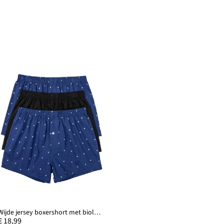
Wijde jersey boxershort met biologisch katoen (set van 3)
€ 18,99