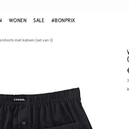
N
WONEN
SALE
#BONPRIX
ershorts met katoen (set van 3)
3
i