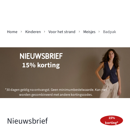
Home
Kinderen
Voor het strand
Meisjes
Badpak
NIEUWSBRIEF
15% korting
*30 dagen geldig na ontvangst. Geen minimumbestelwaarde. Kan niet
worden gecombineerd met andere kortingscodes.
Nieuwsbrief
15%
korting*