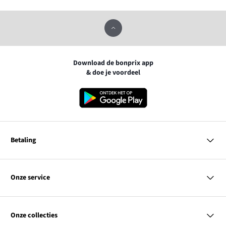
Download de bonprix app
& doe je voordeel
Betaling
MasterCard
VISA
Onze service
Bancontact
Vragen & antwoorden
PayPal
Bezorgen
Onze collecties
Achteraf betalen
Betaalmethoden