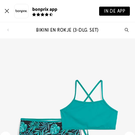
bonprix app
IN DE APP
BIKINI EN ROKJE (3-DLG. SET)
Wa
zo
je?