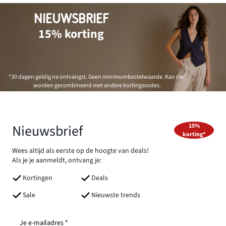
NIEUWSBRIEF
15% korting
*30 dagen geldig na ontvangst. Geen minimumbestelwaarde. Kan niet
worden gecombineerd met andere kortingscodes.
Nieuwsbrief
15%
korting*
Wees altijd als eerste op de hoogte van deals!
Als je je aanmeldt, ontvang je:
Kortingen
Deals
Sale
Nieuwste trends
Je e-mailadres *