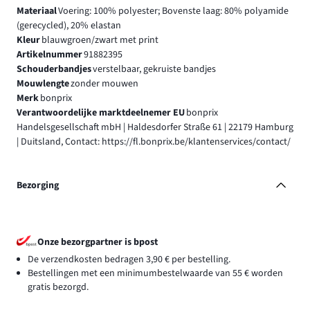
Materiaal
Voering: 100% polyester; Bovenste laag: 80% polyamide
(gerecycled), 20% elastan
Kleur
blauwgroen/zwart met print
Artikelnummer
91882395
Schouderbandjes
verstelbaar, gekruiste bandjes
Mouwlengte
zonder mouwen
Merk
bonprix
Verantwoordelijke marktdeelnemer EU
bonprix
Handelsgesellschaft mbH | Haldesdorfer Straße 61 | 22179 Hamburg
| Duitsland, Contact: https://fl.bonprix.be/klantenservices/contact/
Bezorging
Onze bezorgpartner is bpost
De verzendkosten bedragen 3,90 € per bestelling.
Bestellingen met een minimumbestelwaarde van 55 € worden
gratis bezorgd.