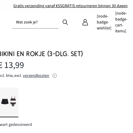
Gratis verzending vanaf €55
GRATIS retourneren binnen 30 dagen
[node-
[node-
badge-
Wat zoek je?
badge-
cart-
wishlist]
items]
BIKINI EN ROKJE (3-DLG. SET)
€ 13,99
ncl. btw, excl.
verzendkosten
wart gedessineerd