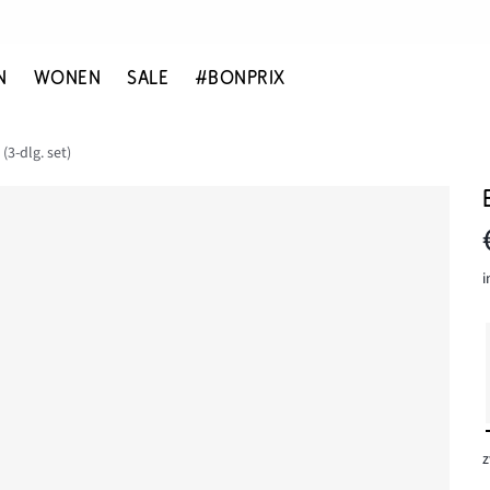
N
WONEN
SALE
#BONPRIX
 (3-dlg. set)
i
z