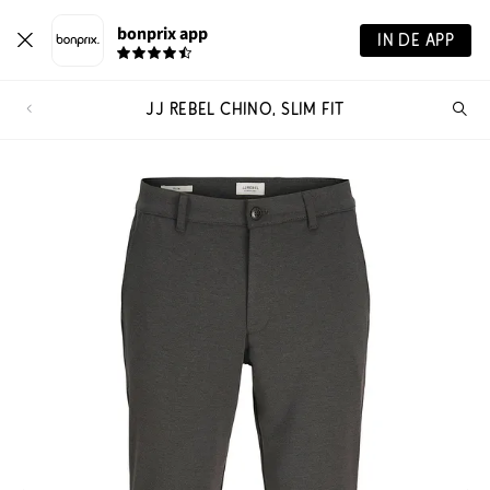
bonprix app
IN DE APP
JJ REBEL CHINO, SLIM FIT
Wa
zo
je?