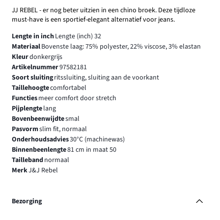
JJ REBEL - er nog beter uitzien in een chino broek. Deze tijdloze
must-have is een sportief-elegant alternatief voor jeans.
Lengte in inch
Lengte (inch) 32
Materiaal
Bovenste laag: 75% polyester, 22% viscose, 3% elastan
Kleur
donkergrijs
Artikelnummer
97582181
Soort sluiting
ritssluiting, sluiting aan de voorkant
Taillehoogte
comfortabel
Functies
meer comfort door stretch
Pijplengte
lang
Bovenbeenwijdte
smal
Pasvorm
slim fit, normaal
Onderhoudsadvies
30°C (machinewas)
Binnenbeenlengte
81 cm in maat 50
Tailleband
normaal
Merk
J&J Rebel
Bezorging