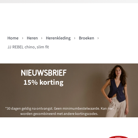
Home
Heren
Herenkleding
Broeken
JJ REBEL chino, slim fit
NIEUWSBRIEF
15% korting
*30 dagen geldig na ontvangst. Geen minimumbestelwaarde. Kan niet
worden gecombineerd met andere kortingscodes.