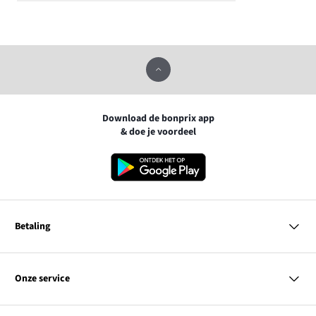
Download de bonprix app
& doe je voordeel
Betaling
MasterCard
VISA
Onze service
Bancontact
Vragen & antwoorden
PayPal