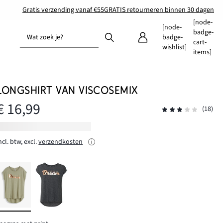
Gratis verzending vanaf €55
GRATIS retourneren binnen 30 dagen
[node-
[node-
badge-
Wat zoek je?
badge-
cart-
wishlist]
items]
LONGSHIRT VAN VISCOSEMIX
€ 16,99
(18)
ncl. btw, excl.
verzendkosten