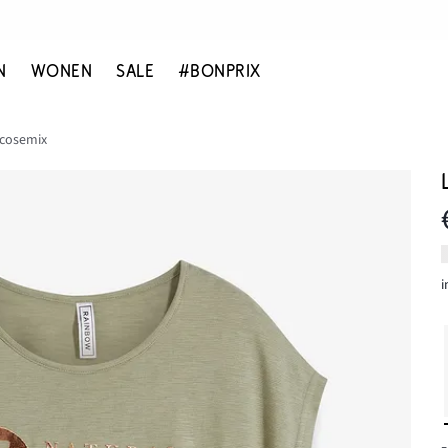
N
WONEN
SALE
#BONPRIX
scosemix
i