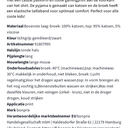
met een casual pasvorm en coole gamingprint aan de voorkant
van het shirt. De pyjama is gemaakt van katoen en de broek heeft
een elastische tailleband voor optimaal comfort. Perfect voor alle
coole kids!
Materiaal
Bovenste laag: broek: 100% katoen, top: 95% katoen, 5%
viscose
Kleur
lichtgrijs gemêleerd/zwart
Artikelnummer
91807995
Halslijn
ronde hals
Pijplengte
lang
Mouwlengte
lange mouw
Onderhoudsadvies
broek: 40°C (machinewas),top: machinewas
30°C makkelijk in onderhoud, niet bleken, broek: Lucht
regelmatig,Voor het dragen apart wassen,top: In vorm brengen als
het nog vochtig is,Binnenstebuiten wassen en strijken,Was met
dezelfde kleuren, niet reinigen (cirkel - kruis), niet in de droger
drogen, koud strijken
Applicatie
print
Merk
bonprix
Verantwoordelijke marktdeelnemer EU
bonprix
Handelsgesellschaft mbH | Haldesdorfer Straße 61 | 22179 Hamburg