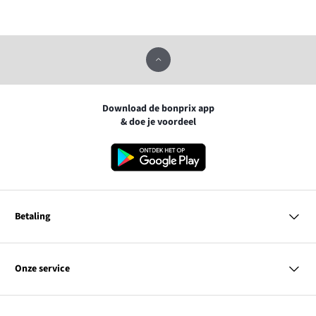
Download de bonprix app
& doe je voordeel
Betaling
MasterCard
VISA
Onze service
Bancontact
Vragen & antwoorden
PayPal