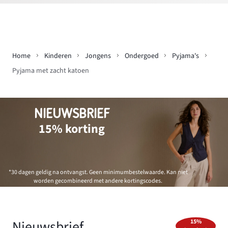
Home
Kinderen
Jongens
Ondergoed
Pyjama's
Pyjama met zacht katoen
NIEUWSBRIEF
15% korting
*30 dagen geldig na ontvangst. Geen minimumbestelwaarde. Kan niet
worden gecombineerd met andere kortingscodes.
Nieuwsbrief
15%