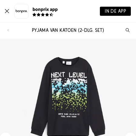
bonprix app
IN DE APP
PYJAMA VAN KATOEN (2-DLG. SET)
Wa
zo
je?