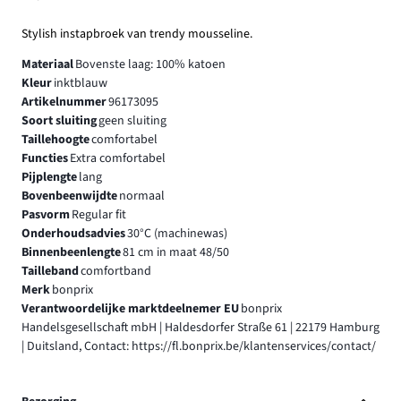
Stylish instapbroek van trendy mousseline.
Materiaal
Bovenste laag: 100% katoen
Kleur
inktblauw
Artikelnummer
96173095
Soort sluiting
geen sluiting
Taillehoogte
comfortabel
Functies
Extra comfortabel
Pijplengte
lang
Bovenbeenwijdte
normaal
Pasvorm
Regular fit
Onderhoudsadvies
30°C (machinewas)
Binnenbeenlengte
81 cm in maat 48/50
Tailleband
comfortband
Merk
bonprix
Verantwoordelijke marktdeelnemer EU
bonprix
Handelsgesellschaft mbH | Haldesdorfer Straße 61 | 22179 Hamburg
| Duitsland, Contact: https://fl.bonprix.be/klantenservices/contact/