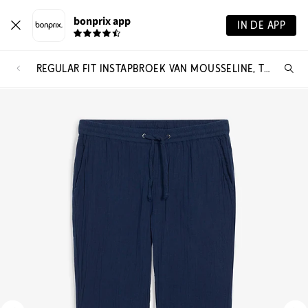
bonprix app
IN DE APP
REGULAR FIT INSTAPBROEK VAN MOUSSELINE, TAPERED
Wa
zo
je?