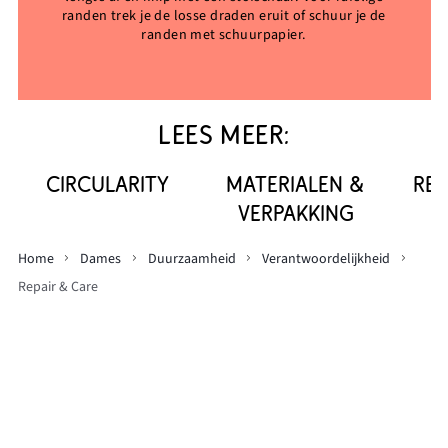
randen trek je de losse draden eruit of schuur je de
randen met schuurpapier.
LEES MEER:
CIRCULARITY
MATERIALEN &
REP
VERPAKKING
Home
Dames
Duurzaamheid
Verantwoordelijkheid
Repair & Care