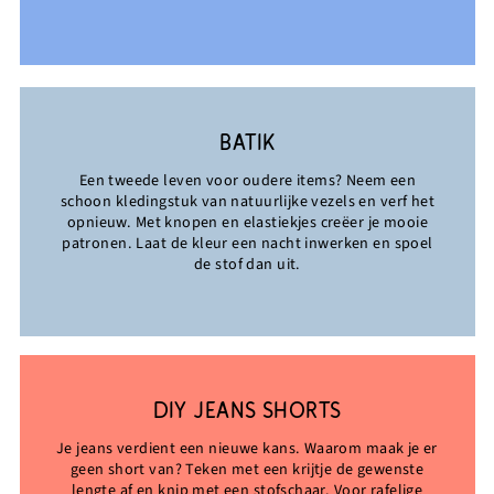
BATIK
Een tweede leven voor oudere items? Neem een
schoon kledingstuk van natuurlijke vezels en verf het
opnieuw. Met knopen en elastiekjes creëer je mooie
patronen. Laat de kleur een nacht inwerken en spoel
de stof dan uit.
DIY JEANS SHORTS
Je jeans verdient een nieuwe kans. Waarom maak je er
geen short van? Teken met een krijtje de gewenste
lengte af en knip met een stofschaar. Voor rafelige