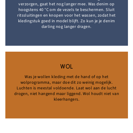
verzorgen, gaat het nog langer mee. Was denim op
hoogstens 40 °C om de vezels te beschermen. Sluit
ritssluitingen en knopen voor het wassen, zodat het
kledingstuk goed in model blijft. Zo kun je je denim
darling nog langer dragen.
WOL
Was je wollen kleding met de hand of op het
wolprogramma, maar doe dit zo weinig mogelijk.
Luchten is meestal voldoende. Laat wol aan de lucht
drogen, niet hangend maar liggend. Wol houdt niet van
kleerhangers.