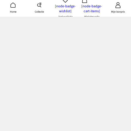
[node-badge-
[node-badge-
wishlist]
cart-items]
Collectie
Home
Mijn bonprix
Verlanglijstje
Winkelmandje
NIEUWSBRIEF
15% korting
*30 dagen geldig na ontvangst. Geen minimumbestelwaarde. Kan niet