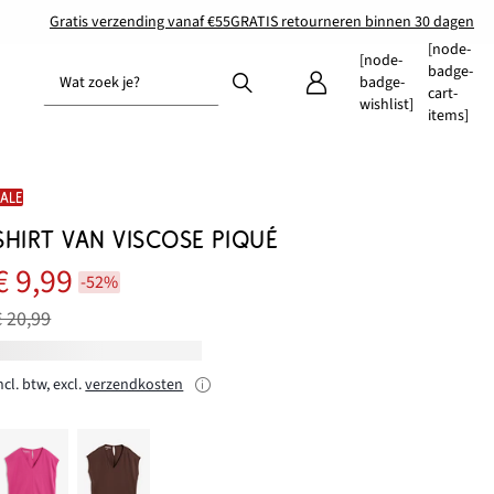
Gratis verzending vanaf €55
GRATIS retourneren binnen 30 dagen
[node-
[node-
badge-
Wat zoek je?
badge-
cart-
wishlist]
items]
SALE
SHIRT VAN VISCOSE PIQUÉ
€ 9,99
-52%
€ 20,99
ncl. btw, excl.
verzendkosten