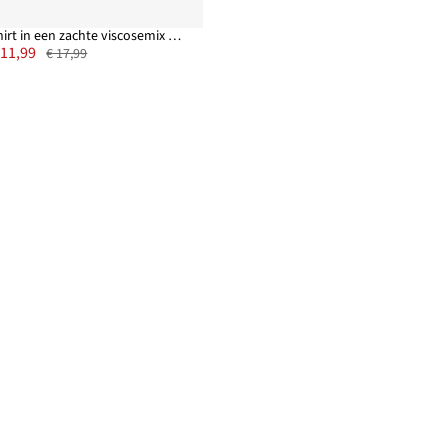
Shirt in een zachte viscosemix met kanten inzet
 11,99
€ 17,99