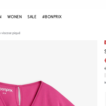
N
WONEN
SALE
#BONPRIX
n viscose piqué
i