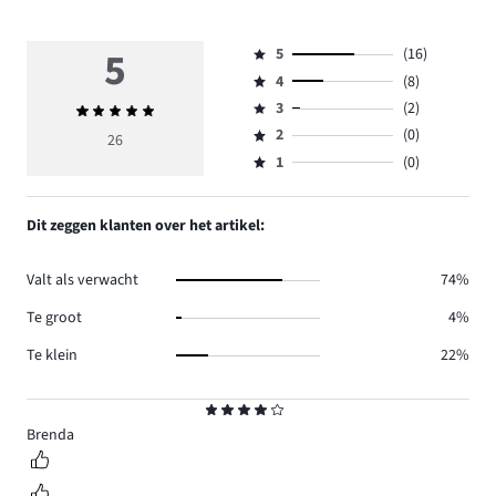
5
5
(16)
Beoordeling
4
(8)
5,
Beoordeling
aantal
3
(2)
Gemiddelde
4,
Beoordeling
reviews
beoordeling
aantal
2
(0)
3,
26
Beoordeling
16.
5
reviews
aantal
1
(0)
2,
Beoordeling
8.
reviews
aantal
1,
2.
reviews
aantal
Dit zeggen klanten over het artikel:
0.
reviews
0.
Valt als verwacht
74%
Te groot
4%
Te klein
22%
Beoordeling
4
Brenda