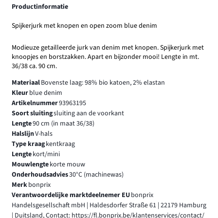
Productinformatie
Spijkerjurk met knopen en open zoom blue denim
Modieuze getailleerde jurk van denim met knopen. Spijkerjurk met
knoopjes en borstzakken. Apart en bijzonder mooi! Lengte in mt.
36/38 ca. 90 cm.
Materiaal
Bovenste laag: 98% bio katoen, 2% elastan
Kleur
blue denim
Artikelnummer
93963195
Soort sluiting
sluiting aan de voorkant
Lengte
90 cm (in maat 36/38)
Halslijn
V-hals
Type kraag
kentkraag
Lengte
kort/mini
Mouwlengte
korte mouw
Onderhoudsadvies
30°C (machinewas)
Merk
bonprix
Verantwoordelijke marktdeelnemer EU
bonprix
Handelsgesellschaft mbH | Haldesdorfer Straße 61 | 22179 Hamburg
| Duitsland, Contact: https://fl.bonprix.be/klantenservices/contact/