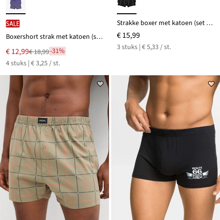
Strakke boxer met katoen (set van 3)
SALE
€ 15,99
Boxershort strak met katoen (set van 4)
3 stuks | € 5,33 / st.
Nu
€ 12,99
-31%
€ 18,99
Van
voor
4 stuks | € 3,25 / st.
€ 18,99