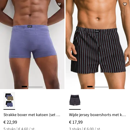
Strakke boxer met katoen (set van 5)
Wijde jersey boxershorts met katoen (set van 3)
€ 22,99
€ 17,99
5 stuks | € 4,60 / st.
3 stuks | € 6,00 / st.