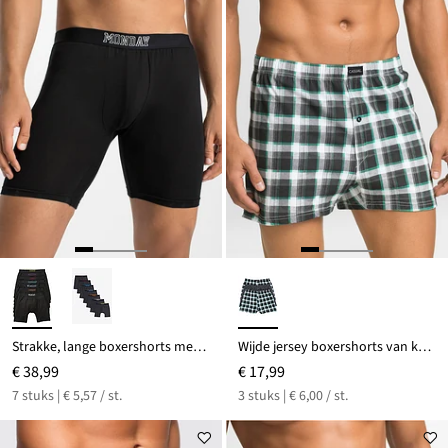
Strakke, lange boxershorts met katoen (set van 7)
Wijde jersey boxershorts van katoen (set van 3)
€ 38,99
€ 17,99
7 stuks | € 5,57 / st.
3 stuks | € 6,00 / st.