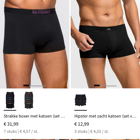
Strakke boxer met katoen (set van 7)
Hipster met zacht katoen (set van 3)
€ 31,99
€ 12,99
7 stuks | € 4,57 / st.
3 stuks | € 4,33 / st.