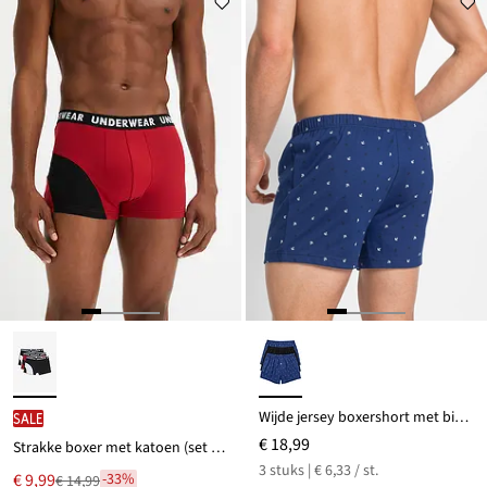
Wijde jersey boxershort met biologisch katoen (set van 3)
SALE
€ 18,99
Strakke boxer met katoen (set van 3)
3 stuks | € 6,33 / st.
Nu
€ 9,99
-33%
€ 14,99