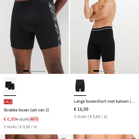
Lange boxershort met katoen (set van 3)
SALE
€ 16,99
Strakke boxer (set van 2)
3 stuks | € 5,66 / st.
Nu
€ 6,99
-46%
€ 12,99
Van
voor
2 stuks | € 3,50 / st.
€ 12,99