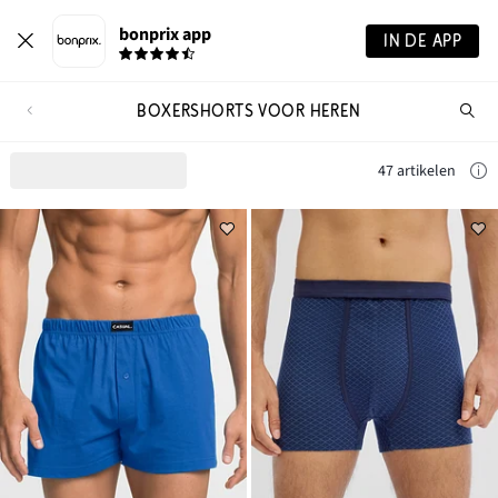
bonprix app
IN DE APP
BOXERSHORTS VOOR HEREN
Wa
zo
je?
47 artikelen