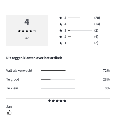
4
5
(20)
Beoordeling
4
(14)
5,
Beoordeling
aantal
3
(2)
Gemiddelde
4,
Beoordeling
reviews
beoordeling
aantal
2
(4)
3,
42
Beoordeling
20.
4
reviews
aantal
1
(2)
2,
Beoordeling
14.
reviews
aantal
1,
2.
reviews
aantal
Dit zeggen klanten over het artikel:
4.
reviews
2.
Valt als verwacht
72%
Te groot
28%
Te klein
0%
Beoordeling
5
Jan