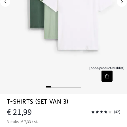
[node-product-wishlist]
T-SHIRTS (SET VAN 3)
€ 21,99
(42)
3 stuks | € 7,33 / st.