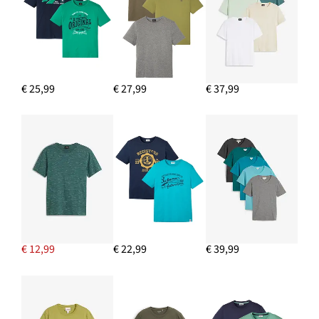
€ 21,99
IN WINKELMANDJE
Gebreide muts (set van 2)
€ 15,99
€ 25,99
€ 27,99
€ 37,99
IN WINKELMANDJE
Sweater met sjaalkraag en imitatieleren details
€ 27,99
IN WINKELMANDJE
€ 12,99
€ 22,99
€ 39,99