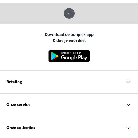
Download de bonprix app
& doe je voordeel
Betaling
MasterCard
VISA
Onze service
Bancontact
Vragen & antwoorden
PayPal
Bezorgen
Onze collecties
Achteraf betalen
Betaalmethoden
Retourneren & terugbetalen