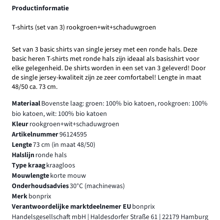
Productinformatie
T-shirts (set van 3) rookgroen+wit+schaduwgroen
Set van 3 basic shirts van single jersey met een ronde hals. Deze
basic heren T-shirts met ronde hals zijn ideaal als basisshirt voor
elke gelegenheid. De shirts worden in een set van 3 geleverd! Door
de single jersey-kwaliteit zijn ze zeer comfortabel! Lengte in maat
48/50 ca. 73 cm.
Materiaal
Bovenste laag: groen: 100% bio katoen, rookgroen: 100%
bio katoen, wit: 100% bio katoen
Kleur
rookgroen+wit+schaduwgroen
Artikelnummer
96124595
Lengte
73 cm (in maat 48/50)
Halslijn
ronde hals
Type kraag
kraagloos
Mouwlengte
korte mouw
Onderhoudsadvies
30°C (machinewas)
Merk
bonprix
Verantwoordelijke marktdeelnemer EU
bonprix
Handelsgesellschaft mbH | Haldesdorfer Straße 61 | 22179 Hamburg