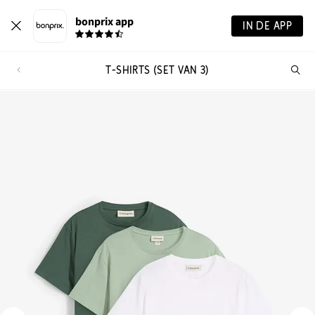
bonprix app
IN DE APP
T-SHIRTS (SET VAN 3)
Wa
zo
je?