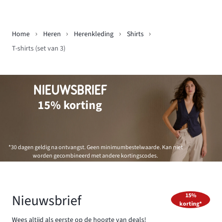
Home
Heren
Herenkleding
Shirts
T-shirts (set van 3)
NIEUWSBRIEF
15% korting
*30 dagen geldig na ontvangst. Geen minimumbestelwaarde. Kan niet
worden gecombineerd met andere kortingscodes.
Nieuwsbrief
15%
korting*
Wees altijd als eerste op de hoogte van deals!