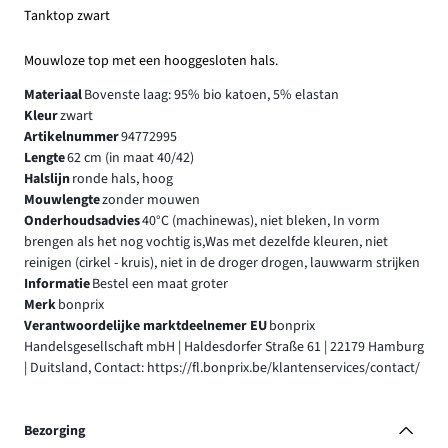
Tanktop zwart
Mouwloze top met een hooggesloten hals.
Materiaal
Bovenste laag: 95% bio katoen, 5% elastan
Kleur
zwart
Artikelnummer
94772995
Lengte
62 cm (in maat 40/42)
Halslijn
ronde hals, hoog
Mouwlengte
zonder mouwen
Onderhoudsadvies
40°C (machinewas), niet bleken, In vorm
brengen als het nog vochtig is,Was met dezelfde kleuren, niet
reinigen (cirkel - kruis), niet in de droger drogen, lauwwarm strijken
Informatie
Bestel een maat groter
Merk
bonprix
Verantwoordelijke marktdeelnemer EU
bonprix
Handelsgesellschaft mbH | Haldesdorfer Straße 61 | 22179 Hamburg
| Duitsland, Contact: https://fl.bonprix.be/klantenservices/contact/
Bezorging