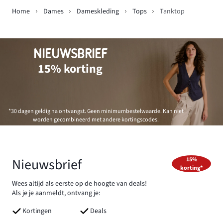
Home
Dames
Dameskleding
Tops
Tanktop
NIEUWSBRIEF
15% korting
*30 dagen geldig na ontvangst. Geen minimumbestelwaarde. Kan niet
worden gecombineerd met andere kortingscodes.
Nieuwsbrief
15%
korting*
Wees altijd als eerste op de hoogte van deals!
Als je je aanmeldt, ontvang je:
Kortingen
Deals