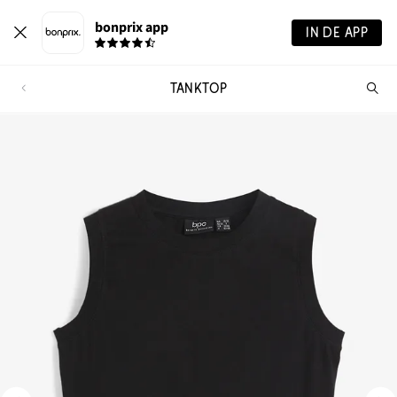
bonprix app
IN DE APP
TANKTOP
Wa
zo
je?