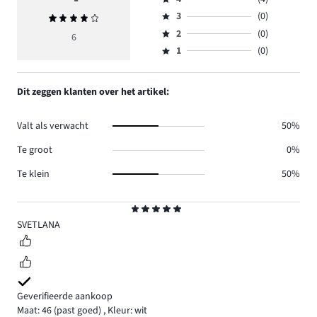
5,
Beoordeling
aantal
3
(0)
Gemiddelde
4,
Beoordeling
reviews
beoordeling
aantal
2
(0)
3,
6
Beoordeling
2.
4
reviews
aantal
1
(0)
2,
Beoordeling
4.
reviews
aantal
1,
0.
reviews
aantal
Dit zeggen klanten over het artikel:
0.
reviews
0.
Valt als verwacht
50%
Te groot
0%
Te klein
50%
Beoordeling
5
SVETLANA
Geverifieerde aankoop
Maat: 46
(past goed)
,
Kleur: wit