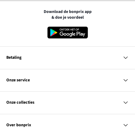
Download de bonprix app
& doe je voordeel
Betaling
MasterCard
VISA
Onze service
Bancontact
Vragen & antwoorden
PayPal
Bezorgen
Onze collecties
Achteraf betalen
Betaalmethoden
Retourneren & terugbetalen
Dames
Kortingcodes & acties
Heren
Maatadvies
Over bonprix
Kinderen
Contact
Wonen