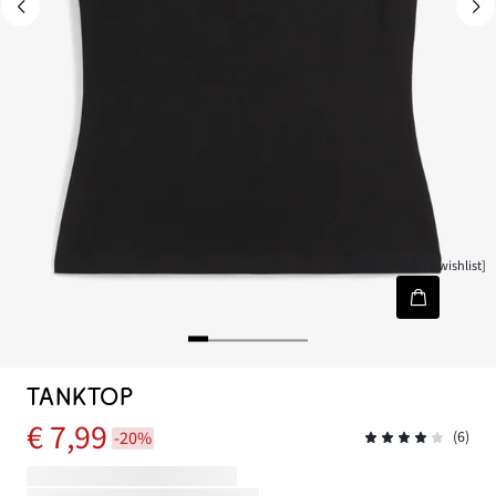
[node-product-wishlist]
TANKTOP
€ 7,99
-20%
(6)