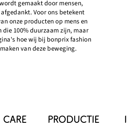
t wordt gemaakt door mensen,
 afgedankt. Voor ons betekent
van onze producten op mens en
n die 100% duurzaam zijn, maar
a's hoe wij bij bonprix fashion
uitmaken van deze beweging.
& CARE
PRODUCTIE
INI