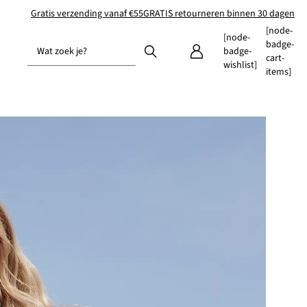
Gratis verzending vanaf €55
GRATIS retourneren binnen 30 dagen
[node-
[node-
badge-
Wat zoek je?
badge-
cart-
wishlist]
items]