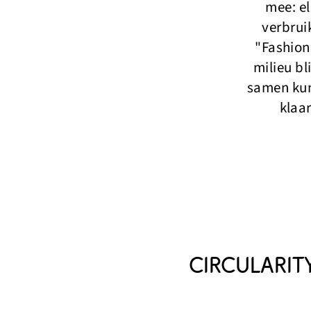
mee: e
verbrui
"Fashion
milieu b
samen kun
klaa
CIRCULARIT